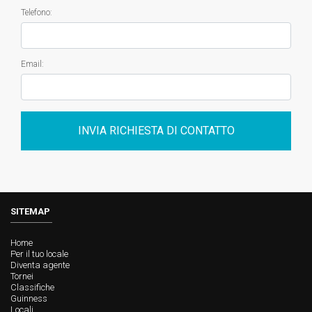
Telefono:
Email:
INVIA RICHIESTA DI CONTATTO
SITEMAP
Home
Per il tuo locale
Diventa agente
Tornei
Classifiche
Guinness
Locali