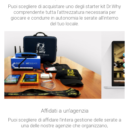
Puoi scegliere di acquistare uno degli starter kit Dr.Why
comprendente tutta l'attrezzatura necessaria per
giocare e condurre in autonomia le serate all'interno
del tuo locale.
Precendente
Success
Affidati a un'agenzia
Puoi scegliere di affidare l'intera gestione delle serate a
una delle nostre agenzie che organizzano,