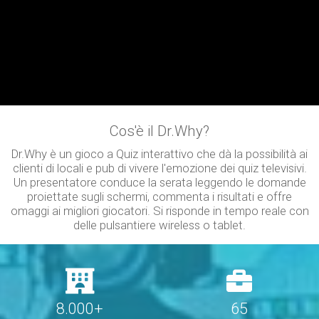
Cos'è il Dr.Why?
Dr.Why è un gioco a Quiz interattivo che dà la possibilità ai
clienti di locali e pub di vivere l'emozione dei quiz televisivi.
Un presentatore conduce la serata leggendo le domande
proiettate sugli schermi, commenta i risultati e offre
omaggi ai migliori giocatori. Si risponde in tempo reale con
delle pulsantiere wireless o tablet.
8.000+
65